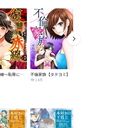
復讐の赤線～恥辱にまみれた少女の運命～【タテヨミ】
不倫家族【タテヨミ】
夫を社会的に抹殺する5つの方法
1.8万
629.5万