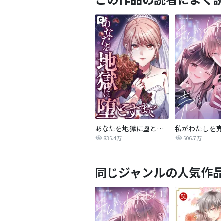
あなたを地獄に堕とすまで
私がわたしを
836.4万
606.7万
同じジャンルの人気作