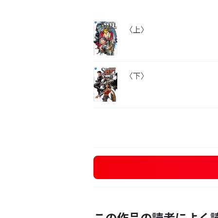
〈上〉
〈下〉
この作品の読者によく