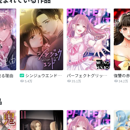
売る理由
シンジュウエンド【タテヨミ】
パーフェクトグリッター
5.4万
35.1万
34.2万
品