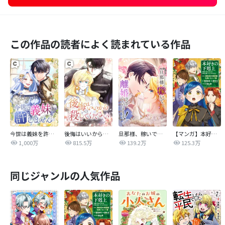
この作品の読者によく読まれている作品
今世は義妹を許しません
後悔はいいから殺してください
旦那様、稼いで離婚させていただきます！
【マンガ】本好きの下剋上 第四部
1,000万
815.5万
139.2万
125.3万
同じジャンルの人気作品