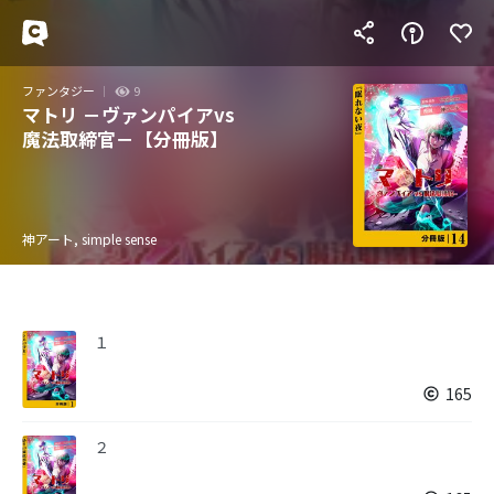
ファンタジー
9
マトリ －ヴァンパイアvs
魔法取締官－【分冊版】
神アート, simple sense
１
165
２