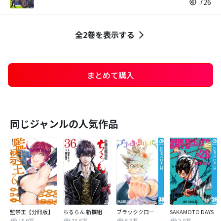
726
全2巻を表示する
まとめて購入
同じジャンルの人気作品
監禁王【分冊版】
ちるらん 新撰組鎮魂歌
ブラッククローバー
SAKAMOTO DAYS
15.0万
23.6万
5.9万
2.0万