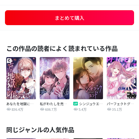
まとめて購入
この作品の読者によく読まれている作品
あなたを地獄に堕とすまで
私がわたしを売る理由
シンジュウエンド【タテヨミ】
パーフェクトグリッター
836.4万
606.7万
5.4万
35.1万
同じジャンルの人気作品