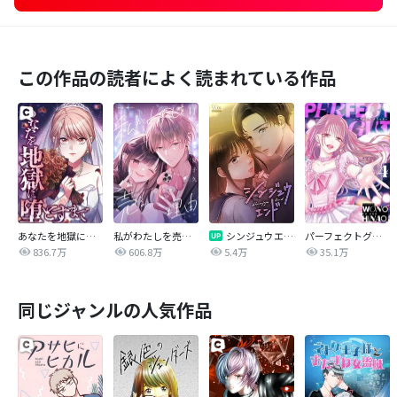
この作品の読者によく読まれている作品
あなたを地獄に堕とすまで
私がわたしを売る理由
シンジュウエンド【タテヨミ】
パーフェクトグリッター
836.7万
606.8万
5.4万
35.1万
同じジャンルの人気作品