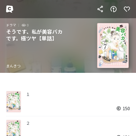
ドラマ
0
そうです、私が美容バカ
です。極ツヤ【単話】
まんきつ
１
150
２