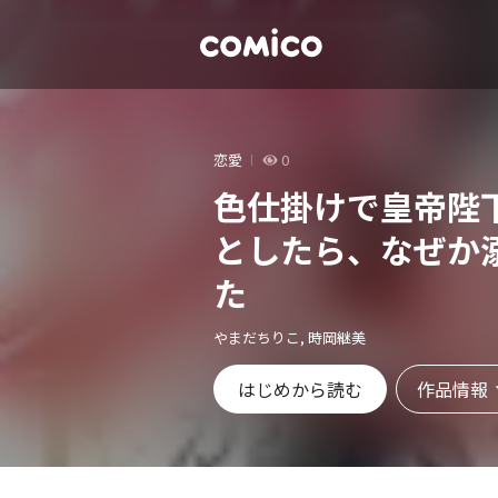
恋愛
0
色仕掛けで皇帝陛
としたら、なぜか
た
やまだちりこ, 時岡継美
作品情報
はじめから読む