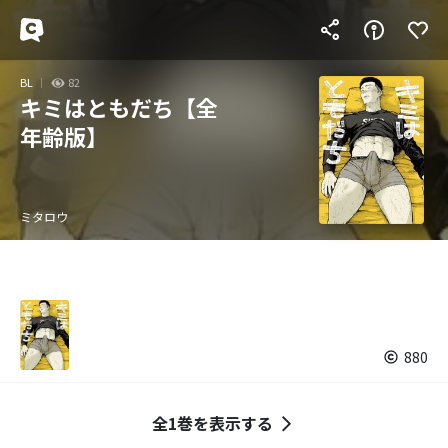
BL
82
キミはともだち【全
年齢版】
ミタロウ
880
全1巻を表示する