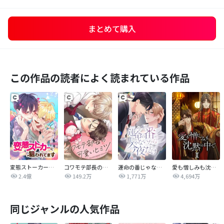
まとめて購入
この作品の読者によく読まれている作品
変態ストーカーに狙われてます
コワモテ部長の可愛いヒミツ
運命の番じゃないなら今夜だけ
愛も憎しみも沈黙の中で
2.4億
149.2万
1,771万
4,694万
同じジャンルの人気作品