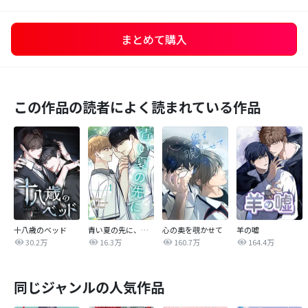
まとめて購入
この作品の読者によく読まれている作品
十八歳のベッド
青い夏の先に、【完全版】
心の奥を覗かせて
羊の嘘
30.2万
16.3万
160.7万
164.4万
同じジャンルの人気作品