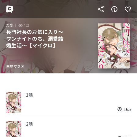
恋愛
462
長門社長のお気に入り～
ワンナイトのち、溺愛結
婚生活～【マイクロ】
白鳥マスオ
1話
165
2話