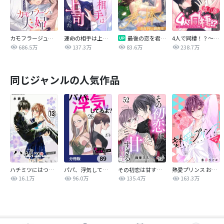
カモフラージュ夫婦
運命の相手は上司だった
最後の恋を君に捧ぐ～余命1年の御曹司～
4人で同棲！？～逆ハーレムハウスへようこそ♥～【改訂版】
686.5万
137.3万
83.6万
238.7万
同じジャンルの人気作品
ハチミツにはつこい
パパ、浮気してるよ？娘と二人でクズ夫を捨てます【分冊版】
その初恋は甘すぎる～恋愛処女には刺激が強い～
熱愛プリンス お兄ちゃんはキミが好き
16.1万
96.0万
135.4万
163.3万