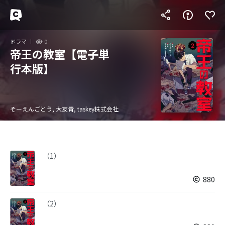
ドラマ
0
帝王の教室【電子単
行本版】
そーえんごとう, 大友青, taskey株式会社
（1）
880
（2）