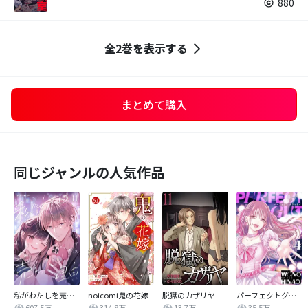
880
全2巻を表示する
まとめて購入
同じジャンルの人気作品
私がわたしを売る理由
noicomi鬼の花嫁
脱獄のカザリヤ
パーフェクトグリッター
607.5万
314.8万
13.7万
35.5万