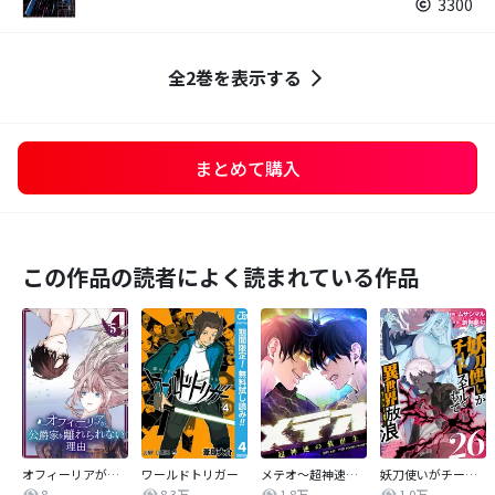
3300
全2巻を表示する
まとめて購入
この作品の読者によく読まれている作品
オフィーリアが公爵家を離れられない理由【単行本版】
ワールドトリガー
メテオ～超神速の救世主～【タテヨミ】
妖刀使いがチートスキルをもって異世界放浪 ～生まれ持ったチートは最強！！～
8
8.3万
1.8万
1.0万