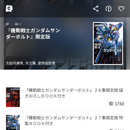
SF
0
『機動戦士ガンダムサン
ダーボルト』限定版
太田垣康男, 矢立肇, 富野由悠季
『機動戦士ガンダムサンダーボルト』２６集限定版 描
きおろしＢＯＯＫ付き
1760
『機動戦士ガンダムサンダーボルト』２７集限定版 特
製ＢＯＯＫ付き