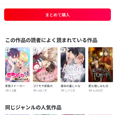
まとめて購入
この作品の読者によく読まれている作品
変態ストーカーに狙われてます
コワモテ部長の可愛いヒミツ
運命の番じゃないなら今夜だけ
愛も憎しみも沈黙の中で
2.4億
148.7万
1,771万
4,694万
同じジャンルの人気作品