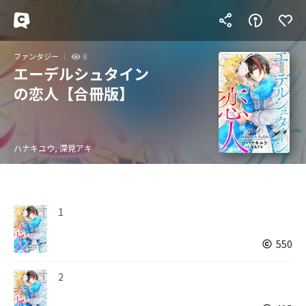
ファンタジー
8
エーデルシュタイン
の恋人【合冊版】
ハナキユウ, 深見アキ
1
550
2