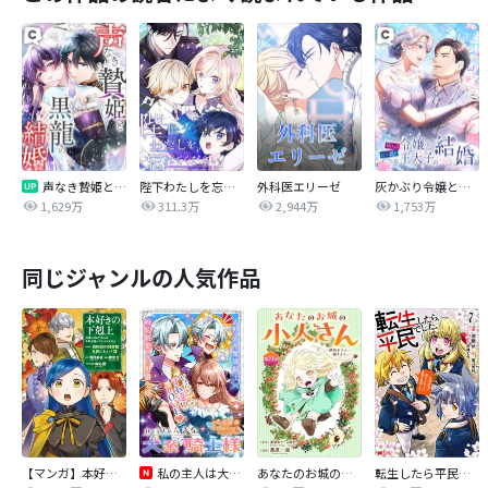
声なき贄姫と黒龍の結婚
陛下わたしを忘れてください
外科医エリーゼ
灰かぶり令嬢と行き遅れ元王太子の結婚
1,629万
311.3万
2,944万
1,753万
同じジャンルの人気作品
【マンガ】本好きの下剋上 第四部
私の主人は大きな犬系騎士様
あなたのお城の小人さん ～御飯下さい、働きますっ～（コミック）【分冊版】
転生したら平民でした。～生活水準に耐えられないので貴族を目指します～（コミック）