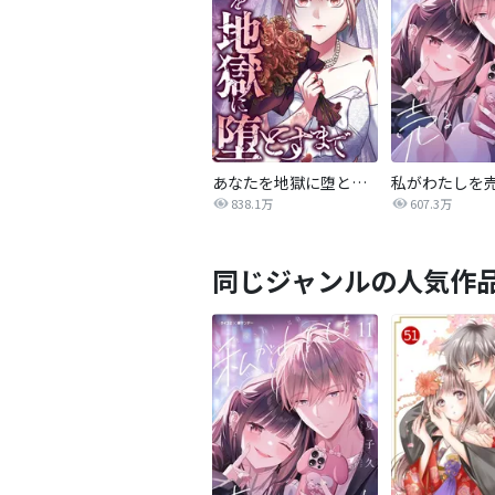
あなたを地獄に堕とすまで
私がわたしを
838.1万
607.3万
同じジャンルの人気作