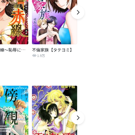
復讐の赤線～恥辱にまみれた少女の運命～【タテヨミ】
不倫家族【タテヨミ】
夫を社会的に抹殺する5つの方法
1.9万
629.6万