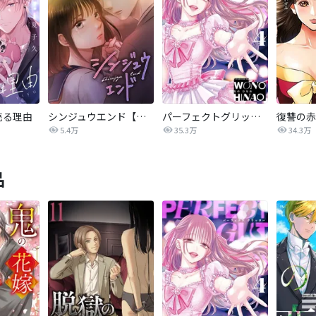
売る理由
シンジュウエンド【タテヨミ】
パーフェクトグリッター
5.4万
35.3万
34.3万
品