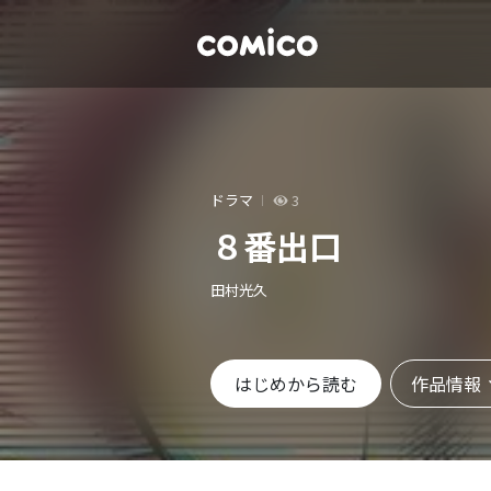
ドラマ
3
８番出口
田村光久
作品情報
はじめから読む