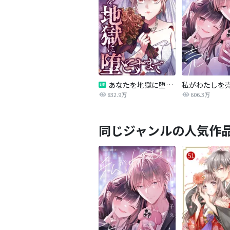
あなたを地獄に堕とすまで
私がわたしを
832.9万
606.3万
同じジャンルの人気作