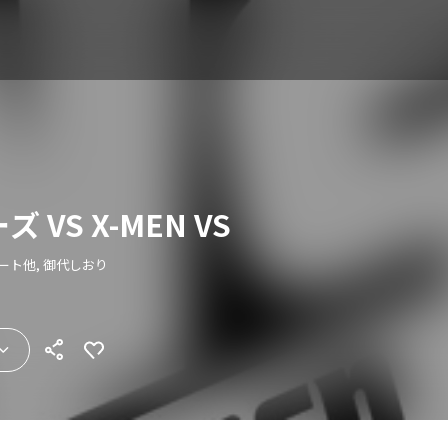
VS X-MEN VS
ート他, 御代しおり