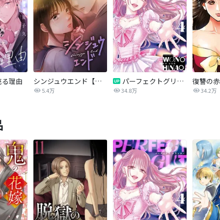
売る理由
シンジュウエンド【タテヨミ】
パーフェクトグリッター
5.4万
34.8万
34.2万
品