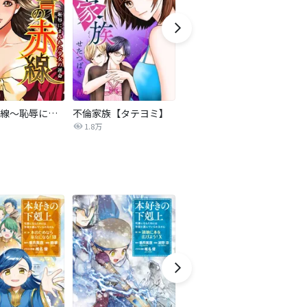
復讐の赤線～恥辱にまみれた少女の運命～【タテヨミ】
不倫家族【タテヨミ】
夫を社会的に抹殺する5つの方法
1.8万
629.5万