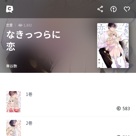
恋愛
1,632
なきっつらに
恋
華谷艶
1巻
583
2巻