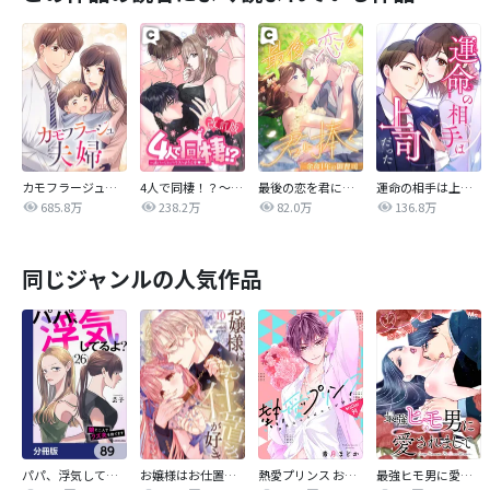
カモフラージュ夫婦
4人で同棲！？～逆ハーレムハウスへようこそ♥～【改訂版】
最後の恋を君に捧ぐ～余命1年の御曹司～
運命の相手は上司だった
685.8万
238.2万
82.0万
136.8万
同じジャンルの人気作品
パパ、浮気してるよ？娘と二人でクズ夫を捨てます【分冊版】
お嬢様はお仕置きが好き
熱愛プリンス お兄ちゃんはキミが好き
最強ヒモ男に愛されまして