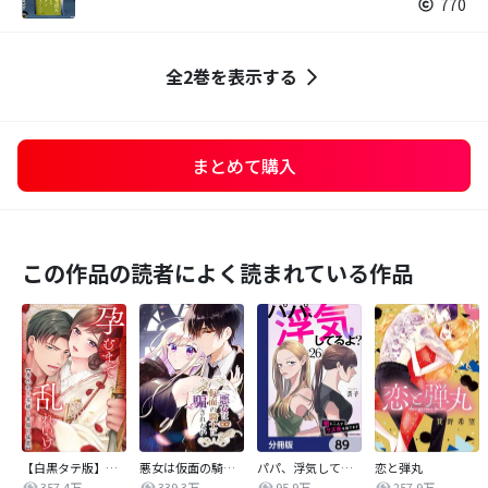
770
全2巻を表示する
まとめて購入
この作品の読者によく読まれている作品
【白黒タテ版】孕むまで乱れいけ～身代わり花嫁と軍服の猛愛
悪女は仮面の騎士に騙されない
パパ、浮気してるよ？娘と二人でクズ夫を捨てます【分冊版】
恋と弾丸
357.4万
339.3万
95.9万
257.9万