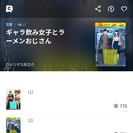
恋愛
27
ギャラ飲み女子とラ
ーメンおじさん
ロドリゲス井之介
（1）
770
（2）