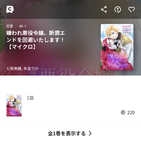
恋愛
8
嫌われ悪役令嬢、断罪エ
ンドを回避いたします！
【マイクロ】
七尾美緒, 朱音りか
1話
220
全1巻を表示する