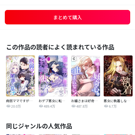
まとめて購入
この作品の読者によく読まれている作品
病弱ママですが、闇落ち息子を育ててみせます！【タテヨミ】
おデブ悪女に転生したら、なぜかラスボス王子様に執着されています
お嬢さまは好奇心が止まらない！
悪女に執着しないでください！【タテヨミ】
20.0万
489.4万
487.8万
6.7万
同じジャンルの人気作品