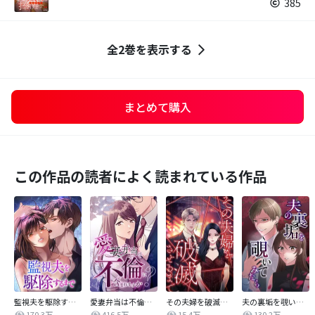
385
全2巻を表示する
まとめて購入
この作品の読者によく読まれている作品
監視夫を駆除するまで
愛妻弁当は不倫に含まれますか？
その夫婦を破滅させるまで
夫の裏垢を覗いてみたら
170.3万
416.5万
15.4万
130.2万