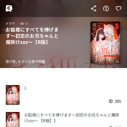
ドラマ
63
お狐様にすべてを捧げま
す～初恋のお兄ちゃんと
魔除けxxx～【R版】
夜行性, キケンな男子図鑑
1
385
お狐様にすべてを捧げます～初恋のお兄ちゃんと魔除
けxxx～ 【R版】2