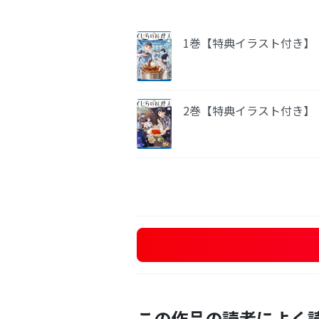
1巻【特典イラスト付き】
2巻【特典イラスト付き】
この作品の読者によく