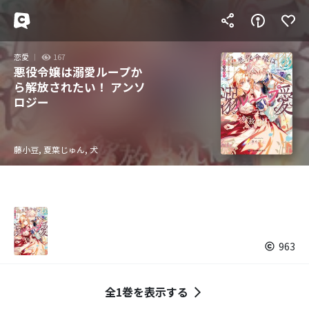
恋愛
167
悪役令嬢は溺愛ループか
ら解放されたい！ アンソ
ロジー
藤小豆, 夏葉じゅん, 犬
963
全1巻を表示する