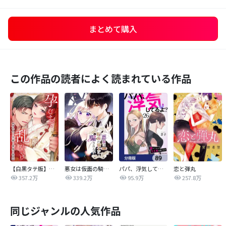
まとめて購入
この作品の読者によく読まれている作品
【白黒タテ版】孕むまで乱れいけ～身代わり花嫁と軍服の猛愛
悪女は仮面の騎士に騙されない
パパ、浮気してるよ？娘と二人でクズ夫を捨てます【分冊版】
恋と弾丸
357.2万
339.2万
95.9万
257.8万
同じジャンルの人気作品