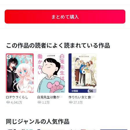
まとめて購入
この作品の読者によく読まれている作品
ロヂウラくらし
白兎先生は働かない【タテヨミ】
作りたい女と食べたい女【分冊版】
4,041万
1.2万
27.3万
同じジャンルの人気作品