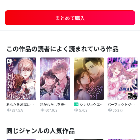
まとめて購入
この作品の読者によく読まれている作品
あなたを地獄に堕とすまで
私がわたしを売る理由
シンジュウエンド【タテヨミ】
パーフェクトグリッター
837.5万
607.0万
5.4万
35.2万
同じジャンルの人気作品