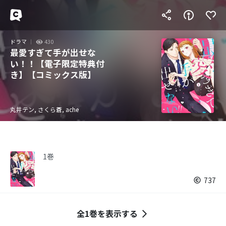
ドラマ
430
最愛すぎて手が出せな
い！！【電子限定特典付
き】【コミックス版】
丸井テン, さくら蒼, ache
1巻
737
全1巻を表示する