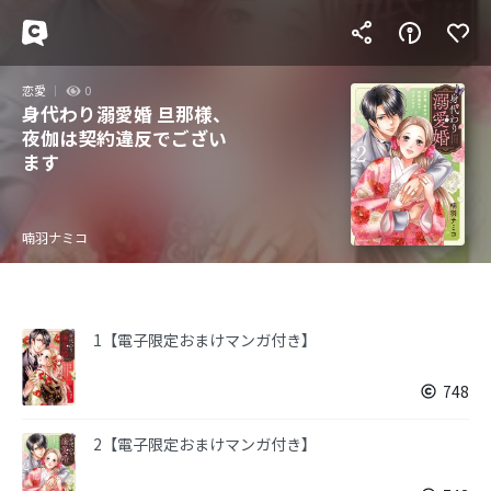
恋愛
0
身代わり溺愛婚 旦那様、
夜伽は契約違反でござい
ます
喃羽ナミコ
1【電子限定おまけマンガ付き】
748
2【電子限定おまけマンガ付き】