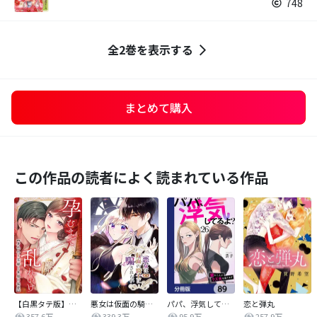
748
全2巻を表示する
まとめて購入
この作品の読者によく読まれている作品
【白黒タテ版】孕むまで乱れいけ～身代わり花嫁と軍服の猛愛
悪女は仮面の騎士に騙されない
パパ、浮気してるよ？娘と二人でクズ夫を捨てます【分冊版】
恋と弾丸
357.6万
339.3万
95.9万
257.9万