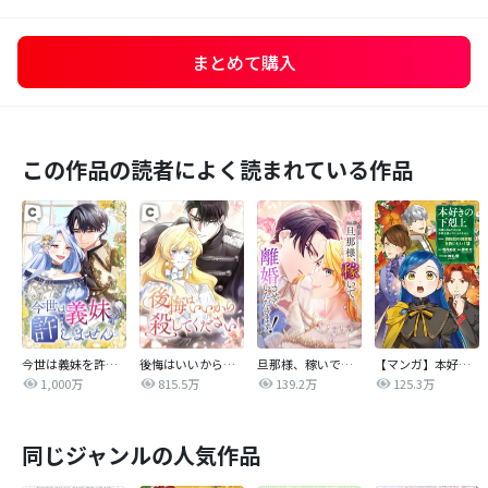
まとめて購入
この作品の読者によく読まれている作品
今世は義妹を許しません
後悔はいいから殺してください
旦那様、稼いで離婚させていただきます！
【マンガ】本好きの下剋上 第四部
1,000万
815.5万
139.2万
125.3万
同じジャンルの人気作品