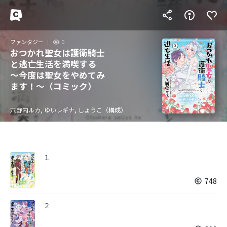
ファンタジー
0
おつかれ聖女は護衛騎士
と逃亡生活を満喫する
～今度は聖女をやめてみ
ます！～（コミック）
六野内ルカ, ゆいレギナ, しょうこ（構成）
１
748
２