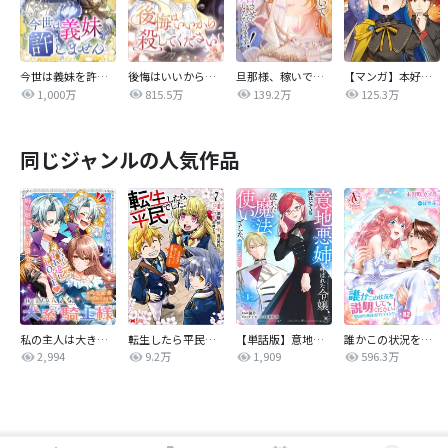
今世は義妹を許しません
後悔はいいから殺してください
旦那様、稼いで離婚させていただきます！
【マンガ】本好きの下剋上 第四部
1,000万
815.5万
139.2万
125.3万
同じジャンルの人気作品
私の主人は大きな犬系騎士様
転生したら平民でした。～生活水準に耐えられないので貴族を目指します～（コミック）
【単話版】意地悪姉と呼ばれた令嬢、実はとても優れた魔法使いでした。@COMIC
誰かこの状況を説明してください！ ～契約から始まるウェディング～
2,994
9.2万
1,909
596.3万