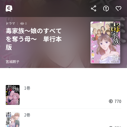
ドラマ
0
毒家族～娘のすべて
を奪う母～ 単行本
版
宮城朗子
1巻
770
2巻