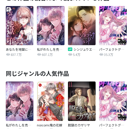
あなたを地獄に堕とすまで
私がわたしを売る理由
シンジュウエンド【タテヨミ】
パーフェクトグリッター
837.7万
607.1万
5.4万
35.3万
同じジャンルの人気作品
私がわたしを売る理由
noicomi鬼の花嫁
脱獄のカザリヤ
パーフェクトグリッター