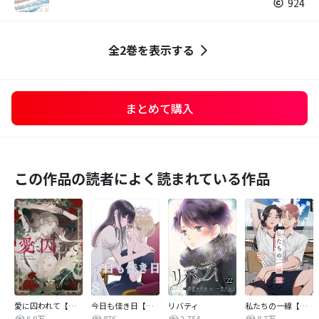
924
全2巻を表示する
まとめて購入
この作品の読者によく読まれている作品
愛に囚われて【タテヨミ】
今日も佳き日【連載版】
リバティ
私たちの一線【タテヨミ】
6.9万
876
2,754
8.7万