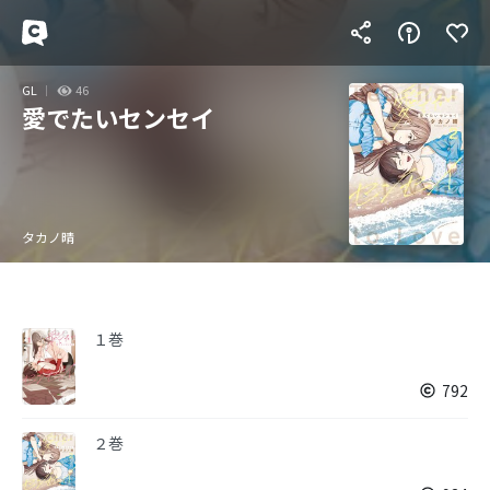
GL
46
愛でたいセンセイ
タカノ晴
１巻
792
２巻