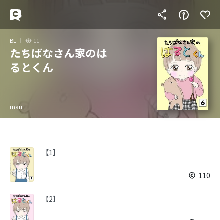
BL
11
たちばなさん家のは
るとくん
mau
【1】
110
【2】