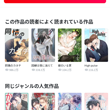
この作品の読者によく読まれている作品
同情のカタチ
因縁は夜に消えて
彼のいる家
High pulse
986.2万
338.3万
104.2万
216.2万
同じジャンルの人気作品