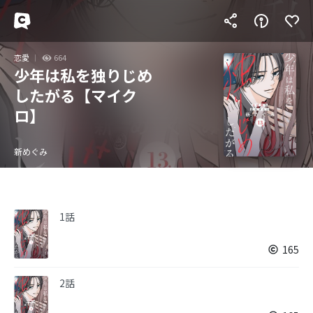
恋愛
664
少年は私を独りじめ
したがる【マイク
ロ】
新めぐみ
1話
165
2話