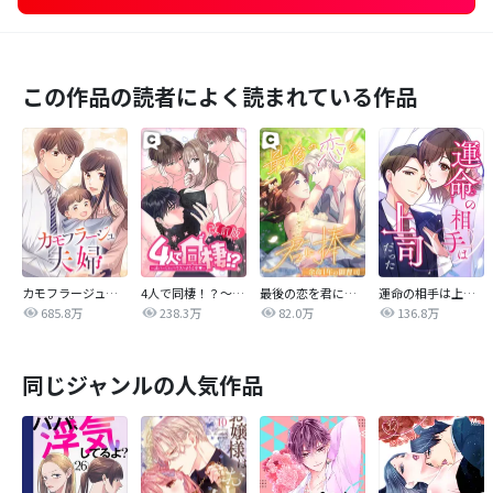
この作品の読者によく読まれている作品
カモフラージュ夫婦
4人で同棲！？～逆ハーレムハウスへようこそ♥～【改訂版】
最後の恋を君に捧ぐ～余命1年の御曹司～
運命の相手は上司だった
685.8万
238.3万
82.0万
136.8万
同じジャンルの人気作品