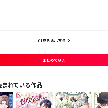
全1巻を表示する
まとめて購入
読まれている作品