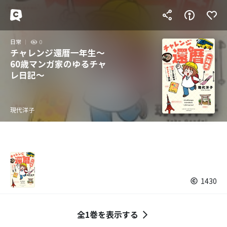
日常
0
チャレンジ還暦一年生～
60歳マンガ家のゆるチャ
レ日記～
現代洋子
1430
全1巻を表示する