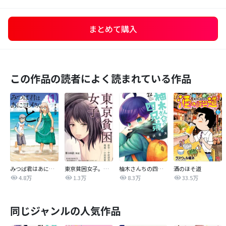
まとめて購入
この作品の読者によく読まれている作品
みつば君はあにヨメさんと。
東京貧困女子。【単話】
柚木さんちの四兄弟。
酒のほそ道
4.8万
1.3万
8.3万
33.5万
同じジャンルの人気作品