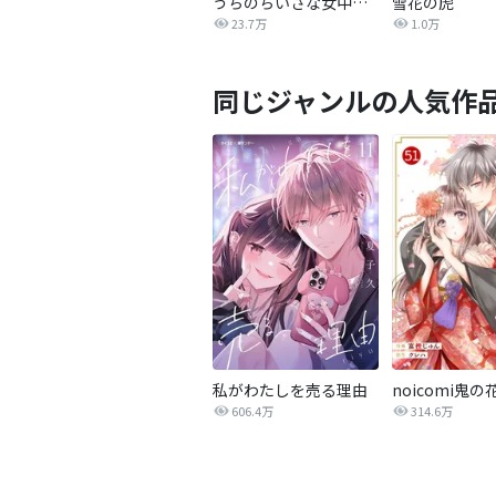
うちのちいさな女中さん
雪花の虎
23.7万
1.0万
同じジャンルの人気作
私がわたしを売る理由
noicomi鬼の
606.4万
314.6万