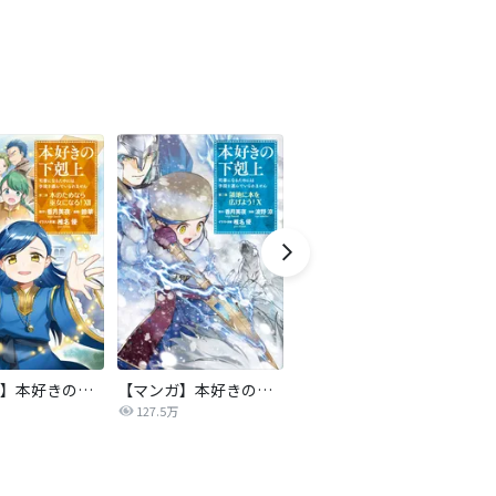
【マンガ】本好きの下剋上 第二部
【マンガ】本好きの下剋上 第三部
隣国の王太子が奴隷として売られていたので買ってみました【単話】
天
1巻分無料増
127.5万