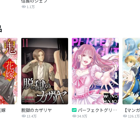
信長のシェフ
1.1万
品
花嫁
脱獄のカザリヤ
パーフェクトグリッター
13.4万
34.9万
126.1万