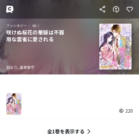
ファンタジー
2
咲けぬ桜花の華嫁は不器
用な雲雀に愛される
羽おり, 道草家守
220
全1巻を表示する