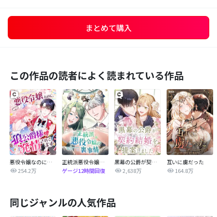
まとめて購入
この作品の読者によく読まれている作品
悪役令嬢なのに、狼公爵様に発情されてます
正統派悪役令嬢の裏事情
黒幕の公爵が契約結婚を提案しました
互いに虜だった
254.2万
2,638万
164.8万
ゲージ12時間回復
同じジャンルの人気作品