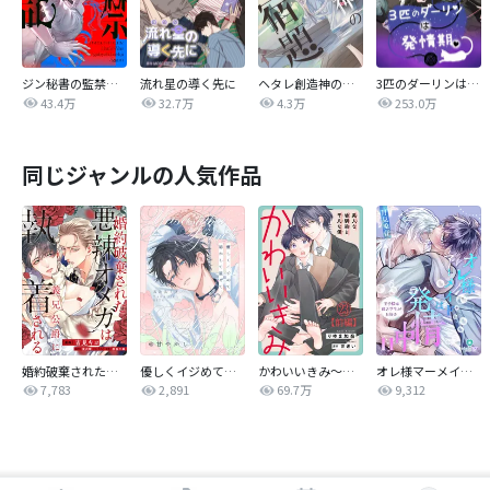
ジン秘書の監禁日記【タテヨミ】
流れ星の導く先に
ヘタレ創造神の宿題【タテヨミ】
3匹のダーリンは発情期
43.4万
32.7万
4.3万
253.0万
同じジャンルの人気作品
婚約破棄された悪辣オメガは義兄公爵に執着される 【連載版】
優しくイジめて溶かして混ぜて
かわいいきみ～美人な幼馴染と平凡な僕～
オレ様マーメイドは発情中～王子様は貧乏学生がお好き～
7,783
2,891
69.7万
9,312