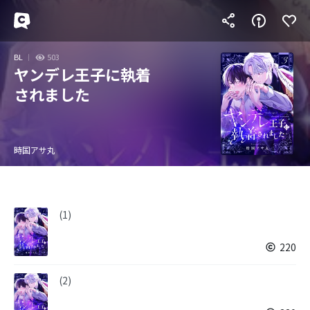
BL
503
ヤンデレ王子に執着
されました
時国アサ丸
(1)
220
(2)