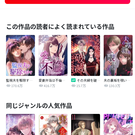
この作品の読者によく読まれている作品
監視夫を駆除するまで
愛妻弁当は不倫に含まれますか？
その夫婦を破滅させるまで
夫の裏垢を覗いてみたら
170.6万
416.7万
15.7万
130.3万
同じジャンルの人気作品