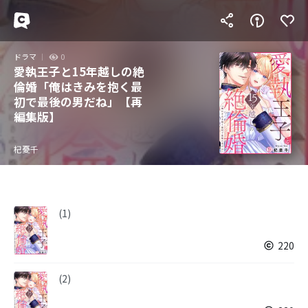
ドラマ
0
愛執王子と15年越しの絶
倫婚「俺はきみを抱く最
初で最後の男だね」【再
編集版】
杞憂千
(1)
220
(2)