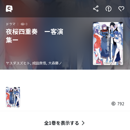
ドラマ
0
夜桜四重奏 ー客演
集ー
ヤスダスズヒト, 成田良悟, 大森藤ノ
792
全1巻を表示する