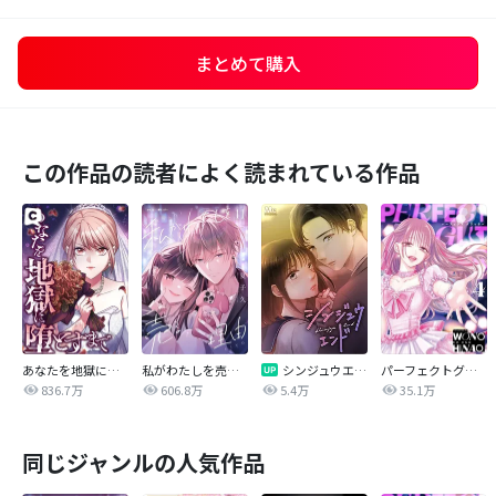
まとめて購入
この作品の読者によく読まれている作品
あなたを地獄に堕とすまで
私がわたしを売る理由
シンジュウエンド【タテヨミ】
パーフェクトグリッター
836.7万
606.8万
5.4万
35.1万
同じジャンルの人気作品