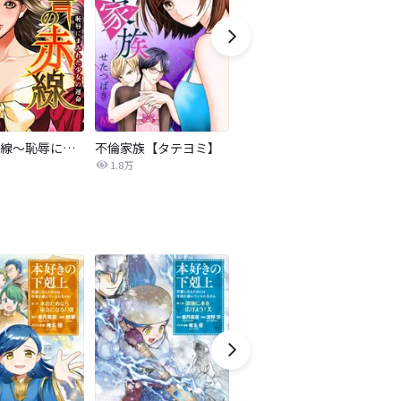
復讐の赤線～恥辱にまみれた少女の運命～【タテヨミ】
不倫家族【タテヨミ】
夫を社会的に抹殺する5つの方法
1.8万
629.5万