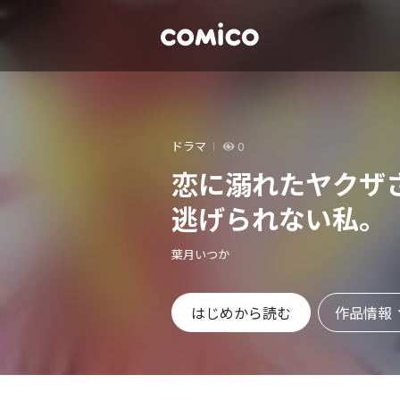
ドラマ
0
恋に溺れたヤクザ
逃げられない私。
葉月いつか
作品情報
はじめから読む