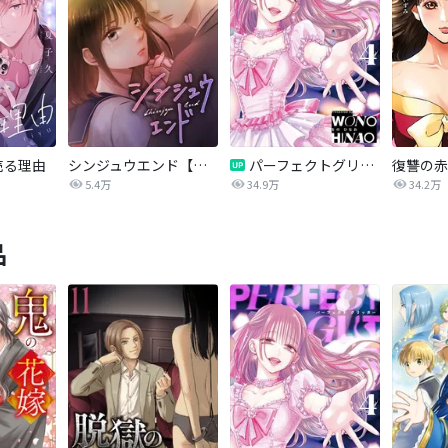
売る理由
シンジュウエンド【タテヨミ】
パーフェクトグリッター
5.4万
34.9万
34.2万
品