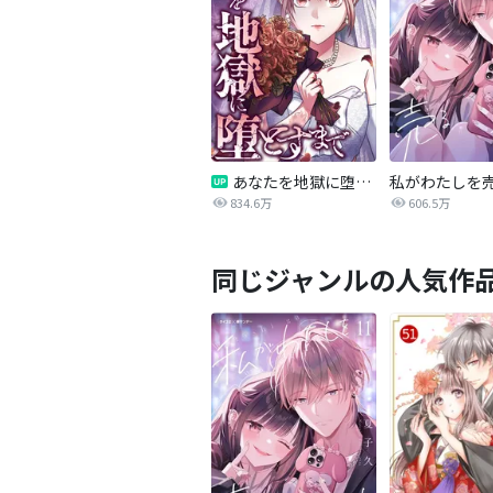
あなたを地獄に堕とすまで
私がわたしを
834.6万
606.5万
同じジャンルの人気作