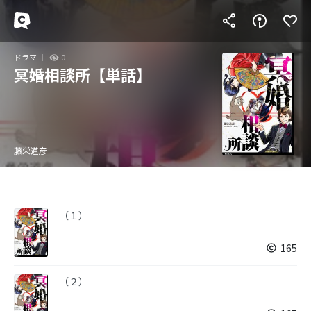
ドラマ
0
冥婚相談所【単話】
藤栄道彦
（１）
165
（２）