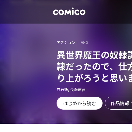
アクション
0
異世界魔王の奴隷
隷だったので、仕
り上がろうと思い
版】
白石新, 長瀬宙夢
作品情報
はじめから読む