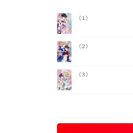
（１）
（２）
（３）