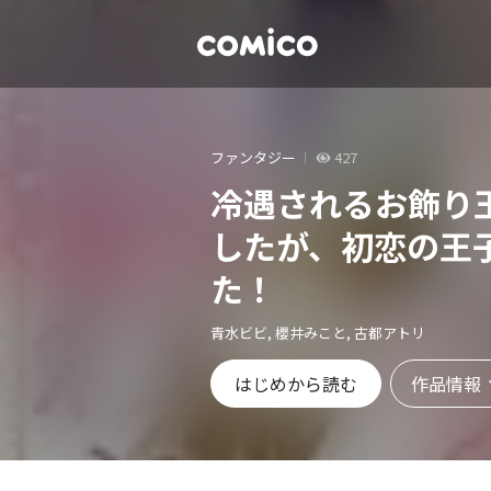
ファンタジー
427
冷遇されるお飾り
したが、初恋の王
た！
青水ビビ, 櫻井みこと, 古都アトリ
作品情報
はじめから読む