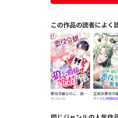
この作品の読者によく
悪役令嬢なのに、狼公爵様に発情されてます
ゲージ12時間回
254.0万
同じジャンルの人気作