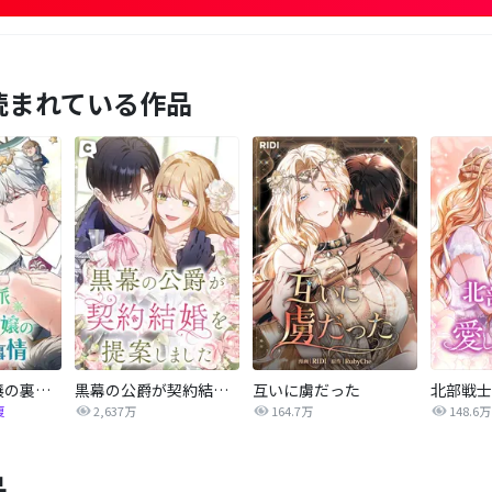
読まれている作品
正統派悪役令嬢の裏事情
黒幕の公爵が契約結婚を提案しました
互いに虜だった
北部戦士
復
2,637万
164.7万
148.6万
品