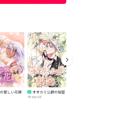
の愛しい花嫁
オオカミ公爵の秘密
オダリスク～侯爵が彼女を鑑賞する訳～
866.8万
191.4万