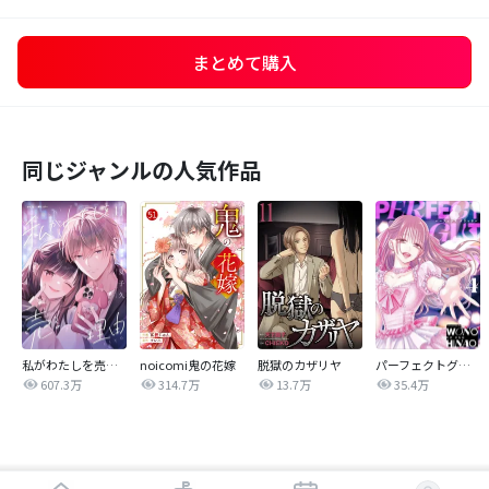
まとめて購入
同じジャンルの人気作品
私がわたしを売る理由
noicomi鬼の花嫁
脱獄のカザリヤ
パーフェクトグリッター
607.3万
314.7万
13.7万
35.4万