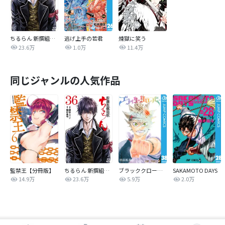
ちるらん 新撰組鎮魂歌
逃げ上手の若君
煉獄に笑う
23.6万
1.0万
11.4万
同じジャンルの人気作品
監禁王【分冊版】
ちるらん 新撰組鎮魂歌
ブラッククローバー
SAKAMOTO DAYS
14.9万
23.6万
5.9万
2.0万