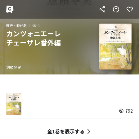
歴史・時代劇
0
カンツォニエーレ
チェーザレ番外編
惣領冬実
792
全1巻を表示する