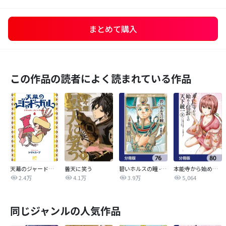
まとめて購入
この作品の読者によく読まれている作品
天幕のジャードゥーガル
曇天に笑う
碧いホルスの瞳 -男装の女王の物語-【分冊版】
本能寺から始める信長との天下統一【分冊版】
2.4万
4.1万
3.9万
5,064
同じジャンルの人気作品