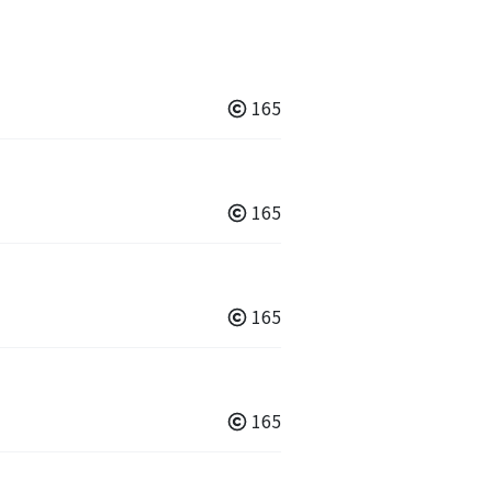
165
165
165
165