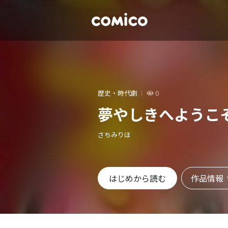
歴史・時代劇
0
夢やしきへようこ
さちみりほ
作品情報
はじめから読む