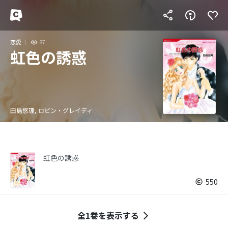
恋愛
87
虹色の誘惑
田島悠理, ロビン・グレイディ
虹色の誘惑
550
全1巻を表示する