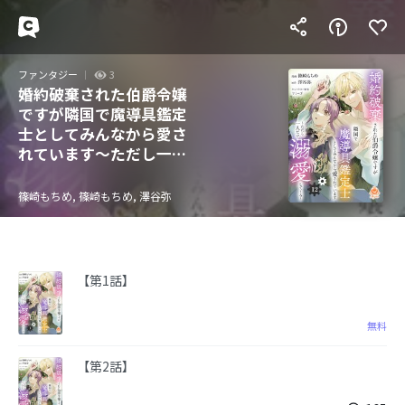
ファンタジー
3
婚約破棄された伯爵令嬢
ですが隣国で魔導具鑑定
士としてみんなから愛さ
れています～ただし一人
だけ溺愛してくる～
篠崎もちめ, 篠崎もちめ, 澤谷弥
【第1話】
無料
【第2話】