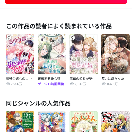
この作品の読者によく読まれている作品
悪役令嬢なのに、狼公爵様に発情されてます
正統派悪役令嬢の裏事情
黒幕の公爵が契約結婚を提案しました
互いに虜だった
253.6万
2,637万
164.5万
ゲージ12時間回復
同じジャンルの人気作品