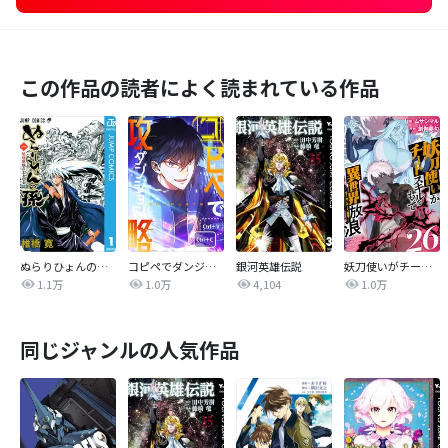
この作品の読者によく読まれている作品
ぬらりひょんの孫 モノクロ版
コピペでダンジョン攻略！【タテヨミ】
銀河英雄伝説
妖刀使いがチートスキルをもって異世界放浪 ～生まれ持ったチートは最強！！～
1.1万
1.0万
4,104
1.0万
同じジャンルの人気作品