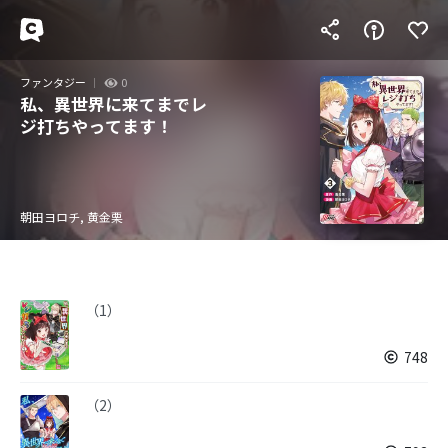
ファンタジー
0
私、異世界に来てまでレ
ジ打ちやってます！
朝田ヨロチ, 黄金栗
（1）
748
（2）