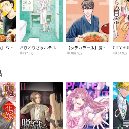
【タテカラー版】パパと親父のウチご飯
おひとりさまホテル
【タテカラー版】鹿楓堂よついろ日和
27.3万
892.5万
14.9万
品