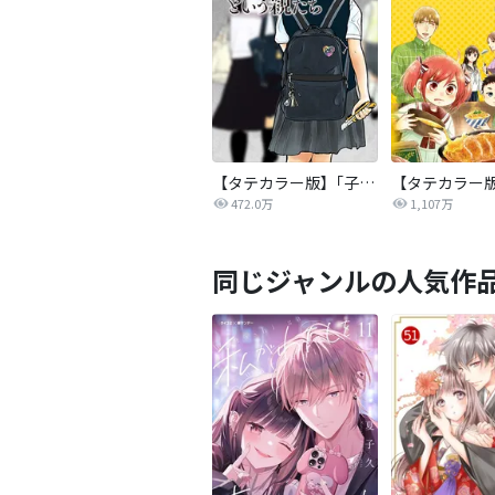
【タテカラー版】｢子供を殺してください｣という親たち
472.0万
1,107万
同じジャンルの人気作