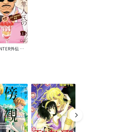
CITY HUNTER外伝 伊集院隼人氏の平穏ならぬ日常